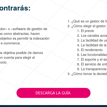
ontrarás:
¿Qué es un gestor de 
¿Cómo elegir el gesto
dor» o «software de gestión de
El precio
tas como abstractas, hacen
Los canales acce
bjetivo es permitir la indexación
La facilidad de u
e e-commerce.
La facilidad de la
El rendimiento
ás objetiva posible (te damos
Las funcionalida
en cuenta para elegir el
El soporte y el se
ocio.
El servicio de on
La transparencia 
¿Cómo tomar la decisió
DESCARGA LA GUÍA